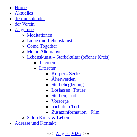
Home
Aktuelles
Terminkalender
der Verein
Angebote
Meditationen
Liebe und Lebenskunst
Come Together
Meine Alternative
Lebenskunst – Sterbekultur (offener Kreis)
Themen
Literatur
Körper - Seele
Älterwerden
Sterbebegleitung
Loslassen, Trauer
Sterben, Tod
Vorsorge
nach dem Tod
Zusatzinformation - Film
Salon Kunst & Leben
Adresse und Kontakt
«
<
August
2026
>
»