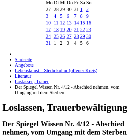
Mo
Di
Mi
Do
Fr
Sa
So
27
28
29
30
31
1
2
3
4
5
6
7
8
9
10
11
12
13
14
15
16
17
18
19
20
21
22
23
24
25
26
27
28
29
30
31
1
2
3
4
5
6
Startseite
Angebote
Lebenskunst – Sterbekultur (offener Kreis)
Literatur
Loslassen, Trauer
Der Spiegel Wissen Nr. 4/12 - Abschied nehmen, vom
Umgang mit dem Sterben
Loslassen, Trauerbewältigung
Der Spiegel Wissen Nr. 4/12 - Abschied
nehmen, vom Umgang mit dem Sterben