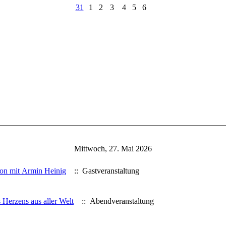
31
1
2
3
4
5
6
Mittwoch, 27. Mai 2026
on mit Armin Heinig
:: Gastveranstaltung
 Herzens aus aller Welt
:: Abendveranstaltung