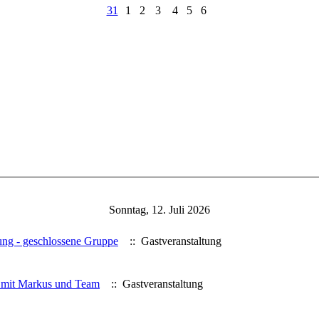
31
1
2
3
4
5
6
Sonntag, 12. Juli 2026
ung - geschlossene Gruppe
:: Gastveranstaltung
 mit Markus und Team
:: Gastveranstaltung