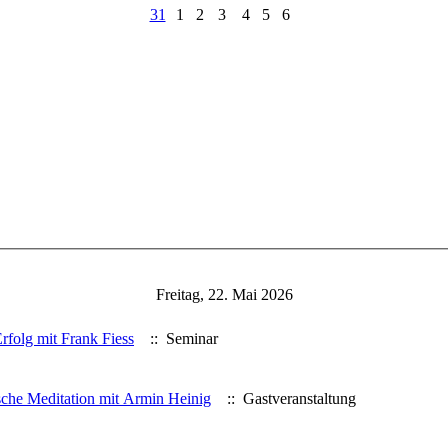
31
1
2
3
4
5
6
Freitag, 22. Mai 2026
rfolg mit Frank Fiess
:: Seminar
che Meditation mit Armin Heinig
:: Gastveranstaltung